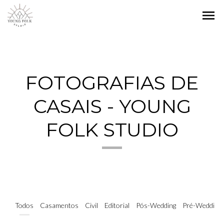
menu
FOTOGRAFIAS DE
CASAIS - YOUNG
FOLK STUDIO
STEFANIE E RAFAEL
Todos
Casamentos
Civil
Editorial
Pós-Wedding
Pré-Wedding