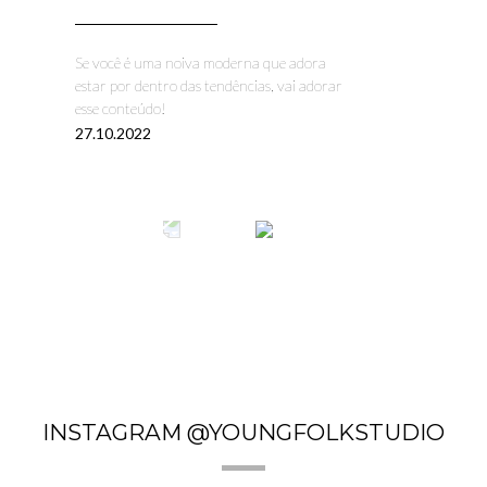
Se você é uma noiva moderna que adora
estar por dentro das tendências, vai adorar
esse conteúdo!
27.10.2022
INSTAGRAM @YOUNGFOLKSTUDIO