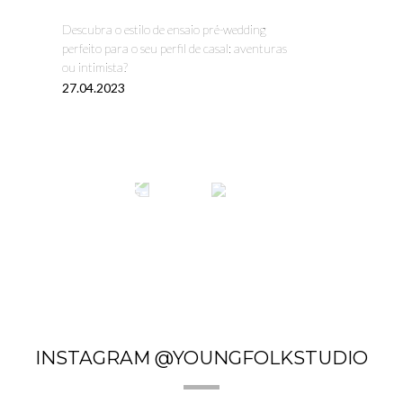
Descubra o estilo de ensaio pré-wedding
perfeito para o seu perfil de casal: aventuras
ou intimista?
27.04.2023
INSTAGRAM @YOUNGFOLKSTUDIO