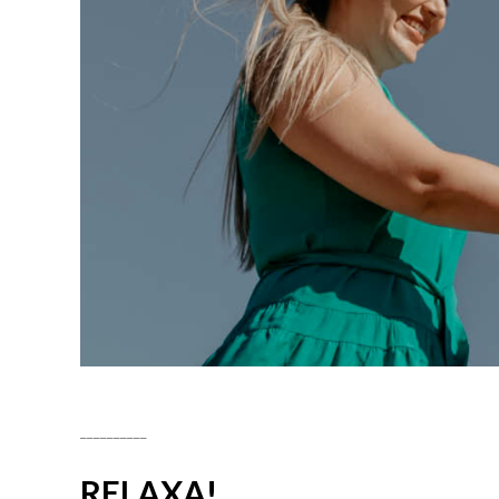
__________
RELAXA!